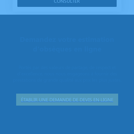
CONSULTER
Demandez votre estimation
d'obsèques en ligne
Portés par des valeurs de partage, de respect et
d’excellence, nous nous engageons à fournir des
prestations de grande qualité aux prix les plus justes.
ÉTABLIR UNE DEMANDE DE DEVIS EN LIGNE