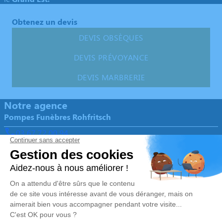
Obtenez un devis
DEVIS OBSÈQUES
DEVIS PRÉVOYANCE
DEVIS MARBRERIE
Notre agence
Pompes Funèbres Rohfritsch
03 67 72 00 94
contact@pf-rohfritsch.com
2 Rue de la Heid - 67490 - Dettwiller
4.9/5 - 93 avis
Nos Services
Liens utiles
Organiser des obsèques
Avis de décès
Monuments funéraires
Demande de rendez-vous en
agence
Services aux familles