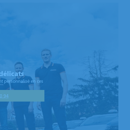
élicats
t personnalisé en ces
0 94