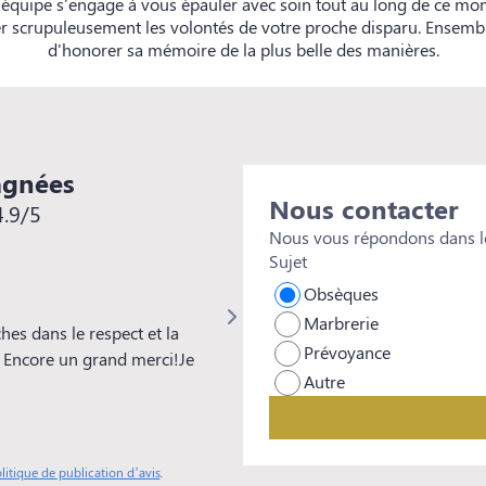
 équipe s'engage à vous épauler avec soin tout au long de ce m
ter scrupuleusement les volontés de votre proche disparu. Ensemb
d'honorer sa mémoire de la plus belle des manières.
agnées
Nous contacter
4.9/5
Nous vous répondons dans le
Sujet
Patrice DUDT
Obsèques
Marbrerie
es dans le respect et la
Avec les Pompes Funèbres Rohfritsch
Prévoyance
n. Encore un grand merci!Je
une équipe très à l'écoute, d'une p
Autre
discrète et toujours prête à répo
cette entreprise.
litique de publication d’avis
.