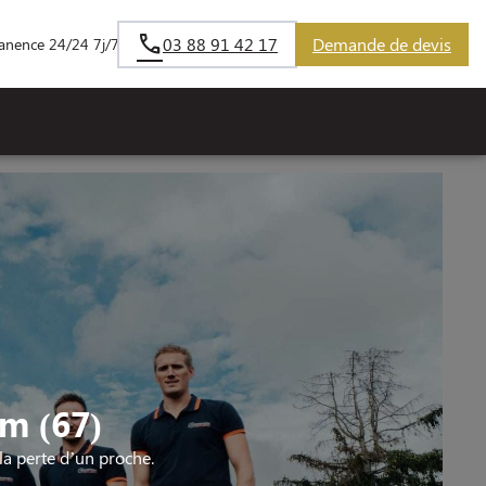
03 88 91 42 17
Demande de devis
anence 24/24 7j/7
m (67)
a perte d’un proche.