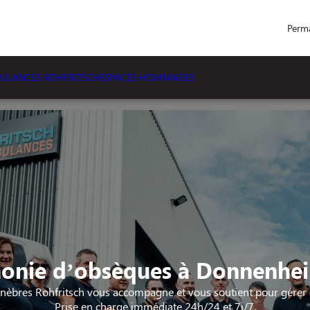
Perm
ULANCES ROHFRITSCH
ESPACES HOMMAGES
onie d’obsèques à Donnenhei
èbres Rohfritsch vous accompagne et vous soutient pour gérer l
Prise en charge immédiate 24h/24 et 7j/7.