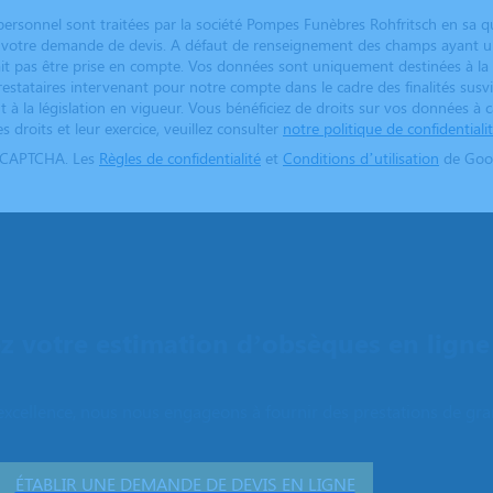
ersonnel sont traitées par la société Pompes Funèbres Rohfritsch en sa q
er votre demande de devis. A défaut de renseignement des champs ayant un
t pas être prise en compte. Vos données sont uniquement destinées à la
restataires intervenant pour notre compte dans le cadre des finalités susvi
 la législation en vigueur. Vous bénéficiez de droits sur vos données à 
s droits et leur exercice, veuillez consulter
notre politique de confidentiali
reCAPTCHA. Les
Règles de confidentialité
et
Conditions d’utilisation
de Goog
 votre estimation d’obsèques en ligne
excellence, nous nous engageons à fournir des prestations de grand
ÉTABLIR UNE DEMANDE DE DEVIS EN LIGNE