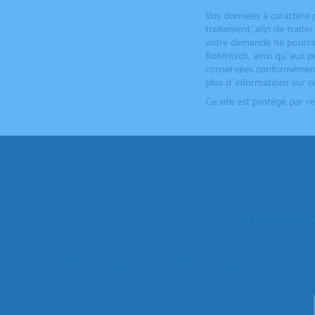
Vos données à caractère p
traitement, afin de trait
votre demande ne pourrai
Rohfritsch, ainsi qu’aux p
conservées conformément à
plus d’informations sur ce
Ce site est protégé par 
Demandez
Portés par des valeurs de partage, de respect et d’