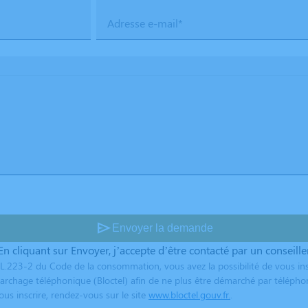
Adresse e-mail*
send
Envoyer la demande
En cliquant sur Envoyer, j’accepte d’être contacté par un conseille
L.223-2 du Code de la consommation, vous avez la possibilité de vous ins
archage téléphonique (Bloctel) afin de ne plus être démarché par télépho
us inscrire, rendez-vous sur le site
www.bloctel.gouv.fr.
.