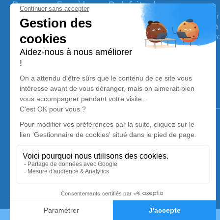
Pompes Funèbres Rohfritsch
Les
Pompes Funèbres Rohfritsch
vous accompagnent pour 
la
Bas-Rhin
(67)
. C’est une équipe impliquée à vos côtés et
funèbres à
Dettwiller
. Prise en charge immédiate dans toute
Notre agence
Pompes Funèbres Rohfritsch
03 67 72 00 94
contact@pf-rohfritsch.com
2 Rue de la Heid – 67490 – Dettwiller
4.9/5 – 93 avis