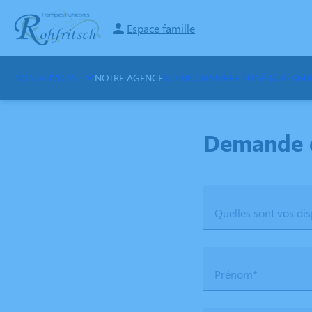
Aller
au
Espace famille
contenu
NOS SERVICES
NOTRE AGENCE
NOTRE CHAMBRE FUNÉRAIRE
AMB
Demande 
Quelles sont vos dis
Prénom*