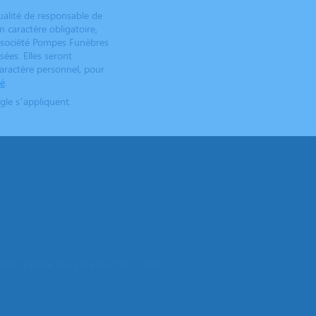
ualité de responsable de
 caractère obligatoire,
 société Pompes Funèbres
sées. Elles seront
caractère personnel, pour
té
.
le s’appliquent.
e qualité aux prix les plus justes.