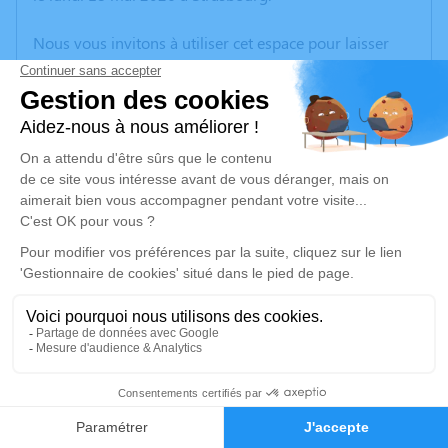
Nous vous invitons à utiliser cet espace pour laisser
vos condoléances, partager des photos souvenirs, une
anecdote ou exprimer vos pensées à travers des
poèmes ou des textes. Cet endroit est un lieu
d'expression dédié à honorer la mémoire de Tharcisse
Serge ACKER.
Un service de plantation d’arbre hommage est
disponible ici
.
Je rends hommage
Cérémonie civile
vendredi 22 mai 2026 à 14h30
3
Chambre Funéraire de Dettwiller
2 Rue de la Heid
Faire-part
Hommages
67490 Dettwiller