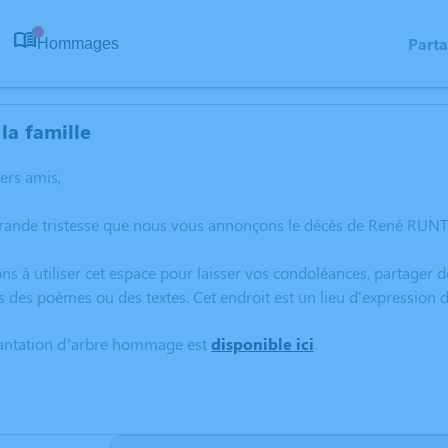
Part
Hommages
0
la famille
hers amis,
grande tristesse que nous vous annonçons le décès de René RUNT
ns à utiliser cet espace pour laisser vos condoléances, partager
s des poèmes ou des textes. Cet endroit est un lieu d'expressio
lantation d’arbre hommage est
disponible ici
.