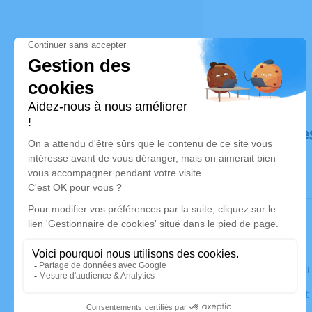
Déroulé de
Le vendred
Église Sain