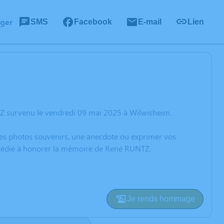
ager
SMS
Facebook
E-mail
Lien
Z survenu le vendredi 09 mai 2025 à Wilwisheim.
 des photos souvenirs, une anecdote ou exprimer vos
n dédié à honorer la mémoire de René RUNTZ.
Je rends hommage