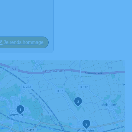
Je rends hommage
3
1
2