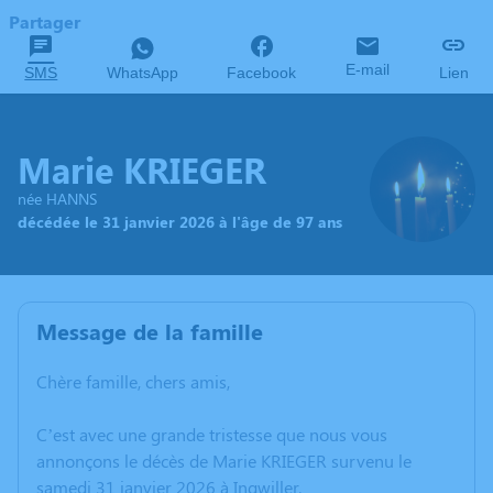
Partager
E-mail
SMS
WhatsApp
Facebook
Lien
Marie KRIEGER
née HANNS
décédée le 31 janvier 2026 à l'âge de 97 ans
Message de la famille
Chère famille, chers amis,
C’est avec une grande tristesse que nous vous
annonçons le décès de Marie KRIEGER survenu le
samedi 31 janvier 2026 à Ingwiller.