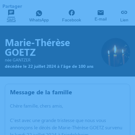
Partager
E-mail
SMS
WhatsApp
Facebook
Lien
Marie-Thérèse
GOETZ
née GANTZER
décédée le 22 juillet 2024 à l'âge de 100 ans
Message de la famille
Chère famille, chers amis,
C’est avec une grande tristesse que nous vous
annonçons le décès de Marie-Thérèse GOETZ survenu
le lundi 22 juillet 2024 à Friedolsheim.