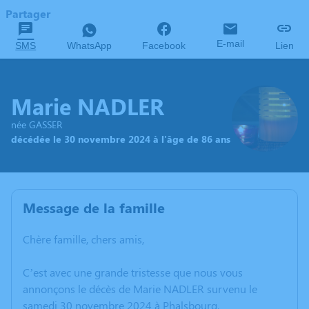
Partager
E-mail
SMS
WhatsApp
Facebook
Lien
Marie NADLER
née GASSER
décédée le 30 novembre 2024 à l'âge de 86 ans
Message de la famille
Chère famille, chers amis,
C’est avec une grande tristesse que nous vous
annonçons le décès de Marie NADLER survenu le
samedi 30 novembre 2024 à Phalsbourg.