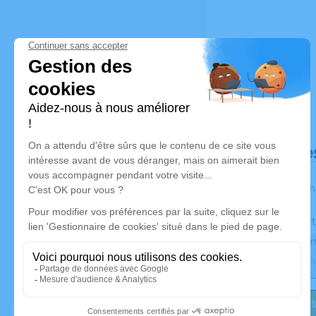
Déroulé de
Les inform
Activez une aler
Recevoir une aler
Je veux êtr