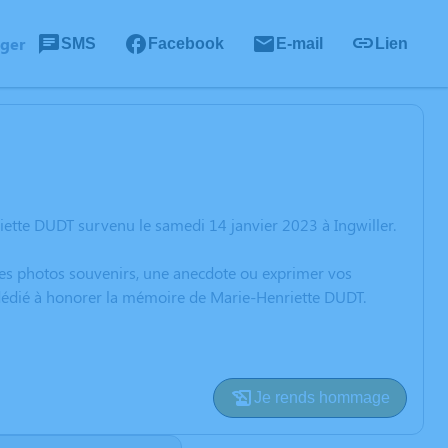
ager
SMS
Facebook
E-mail
Lien
ette DUDT survenu le samedi 14 janvier 2023 à Ingwiller.
 des photos souvenirs, une anecdote ou exprimer vos
n dédié à honorer la mémoire de Marie-Henriette DUDT.
Je rends hommage