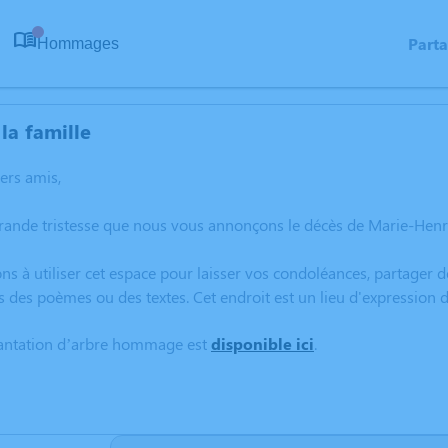
Part
Hommages
0
la famille
hers amis,
rande tristesse que nous vous annonçons le décès de Marie-Henri
ns à utiliser cet espace pour laisser vos condoléances, partager
s des poèmes ou des textes. Cet endroit est un lieu d'expressio
lantation d’arbre hommage est
disponible ici
.