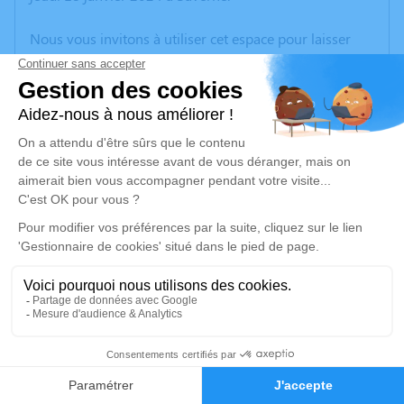
Nous vous invitons à utiliser cet espace pour laisser
vos condoléances, partager des photos souvenirs, une
anecdote ou exprimer vos pensées à travers des
poèmes ou des textes. Cet endroit est un lieu
d'expression dédié à honorer la mémoire de Joachim
ENDRES.
Un service de plantation d’arbre hommage est
disponible ici
.
Je rends hommage
Cérémonie civile
mardi 23 janvier 2024 à 14h00
1
Chambre Funéraire de Dettwiller
2 Rue de la Heid
Faire-part
Hommages
67490 Dettwiller