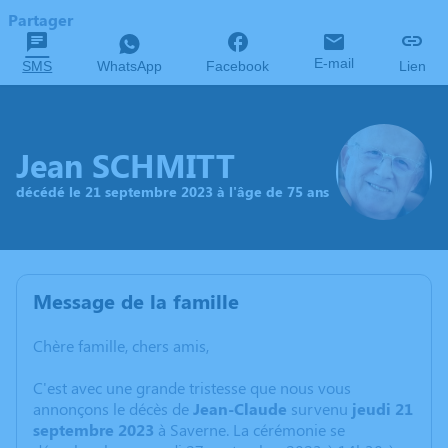
Partager
E-mail
SMS
WhatsApp
Facebook
Lien
Jean SCHMITT
décédé le 21 septembre 2023 à l'âge de 75 ans
Message de la famille
Chère famille, chers amis,
C'est avec une grande tristesse que nous vous
annonçons le décès de
Jean-Claude
survenu
jeudi 21
septembre 2023
à Saverne. La cérémonie se