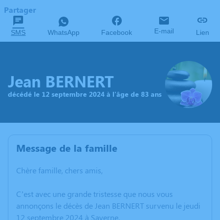
Partager
E-mail
SMS
WhatsApp
Facebook
Lien
Jean BERNERT
décédé le 12 septembre 2024 à l'âge de 83 ans
Message de la famille
Chère famille, chers amis,
C’est avec une grande tristesse que nous vous
annonçons le décès de Jean BERNERT survenu le jeudi
12 septembre 2024 à Saverne.