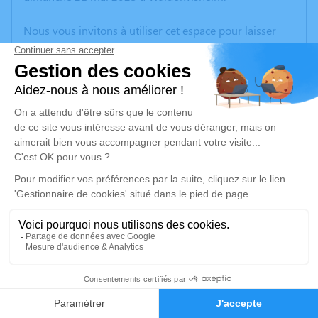
Nous vous invitons à utiliser cet espace pour laisser
vos condoléances, partager des photos souvenirs, une
anecdote ou exprimer vos pensées à travers des
poèmes ou des textes. Cet endroit est un lieu
d'expression dédié à honorer la mémoire de Jacqueline
GANTZER.
Un service de plantation d’arbre hommage est
disponible ici
.
Je rends hommage
Cérémonie religieuse
jeudi 25 mai 2023 à 14h30
1
Église Saint Pancrace de Waldolwisheim
1 rue de l'école
Faire-part
Hommages
67700 Waldolwisheim