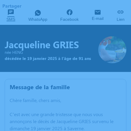
Partager
E-mail
SMS
WhatsApp
Facebook
Lien
Jacqueline GRIES
née HENG
décédée le 19 janvier 2025 à l'âge de 91 ans
Message de la famille
Chère famille, chers amis,
C’est avec une grande tristesse que nous vous
annonçons le décès de Jacqueline GRIES survenu le
dimanche 19 janvier 2025 à Saverne.