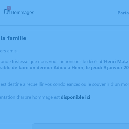
6
Part
Hommages
la famille
hers amis,
grande tristesse que nous vous annonçons le décès
d'Henri Matz
ssible de faire un dernier Adieu à Henri, le jeudi 9 janvier 20
 est destiné à recueillir vos condoléances ou le souvenir d’un m
lantation d’arbre hommage est
disponible ici
.