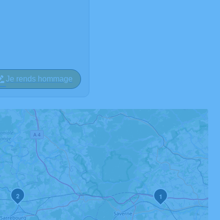
Je rends hommage
2
1