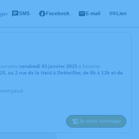
ager
SMS
Facebook
E-mail
Lien
survenu
vendredi 03 janvier 2025
à Saverne.
25, au 2 rue de la Heid à Dettwiller, de 8h à 12h et de
oment passé.
Je rends hommage