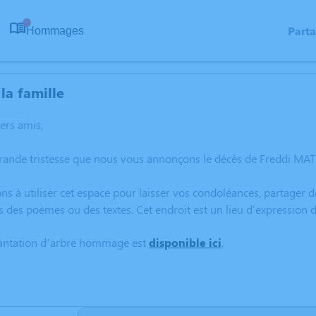
Part
Hommages
0
la famille
hers amis,
rande tristesse que nous vous annonçons le décès de Freddi MATH
ns à utiliser cet espace pour laisser vos condoléances, partager
s des poèmes ou des textes. Cet endroit est un lieu d'expression
lantation d’arbre hommage est
disponible ici
.