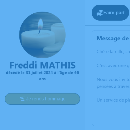
Faire-part
Message de 
Chère famille, c
Freddi MATHIS
C’est avec une g
décédé le 31 juillet 2024 à l'âge de 66
ans
Nous vous invito
pensées à traver
Je rends hommage
Un service de p