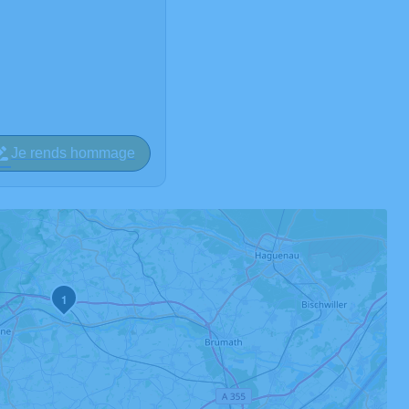
Je rends hommage
1