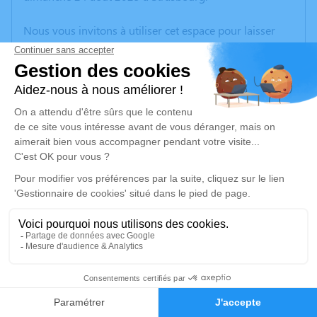
Nous vous invitons à utiliser cet espace pour laisser
vos condoléances, partager des photos souvenirs, une
anecdote ou exprimer vos pensées à travers des
poèmes ou des textes. Cet endroit est un lieu
d'expression dédié à honorer la mémoire de Francis
JOST.
Un service de plantation d’arbre hommage est
disponible ici
.
Je rends hommage
Cérémonie religieuse
vendredi 29 août 2025 à 14h30
6
Notre Dame de la Nativité de Saverne
Place de l'Église
Faire-part
Hommages
67700 Saverne