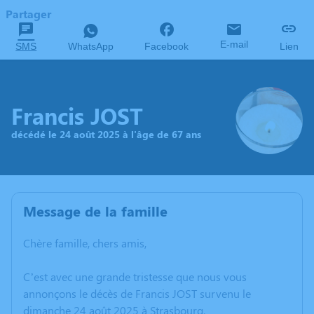
Partager
E-mail
SMS
WhatsApp
Facebook
Lien
Francis JOST
décédé le 24 août 2025 à l'âge de 67 ans
Message de la famille
Chère famille, chers amis,
C’est avec une grande tristesse que nous vous
annonçons le décès de Francis JOST survenu le
dimanche 24 août 2025 à Strasbourg.