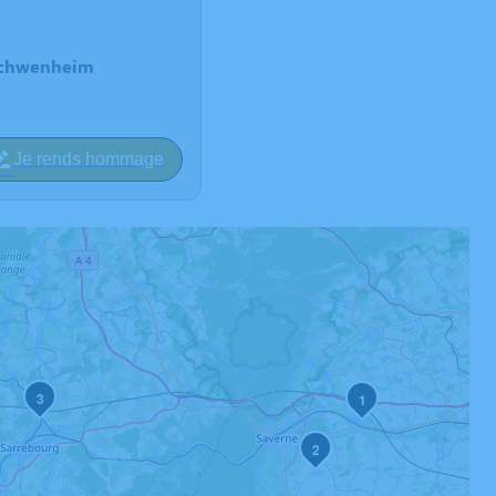
 Schwenheim
Je rends hommage
3
1
2