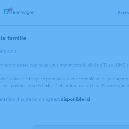
Part
Hommages
0
la famille
hers amis,
rande tristesse que nous vous annonçons le décès d’Elise JUNG su
ns à utiliser cet espace pour laisser vos condoléances, partager
s des poèmes ou des textes. Cet endroit est un lieu d'expression
lantation d’arbre hommage est
disponible ici
.