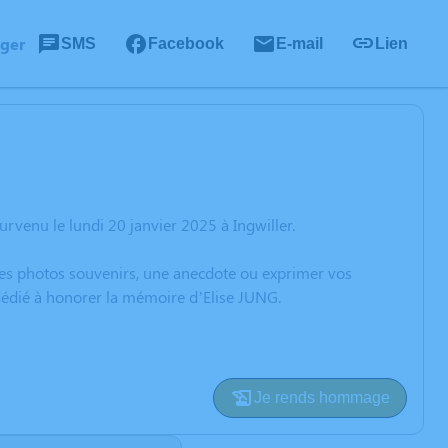
ager
SMS
Facebook
E-mail
Lien
rvenu le lundi 20 janvier 2025 à Ingwiller.
 des photos souvenirs, une anecdote ou exprimer vos
 dédié à honorer la mémoire d’Elise JUNG.
Je rends hommage