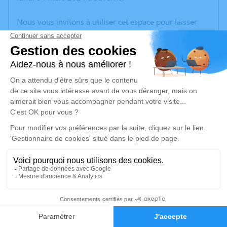
Nous vous invitons à utiliser cet espace pour laisser
vos condoléances, partager des photos souvenirs, une
anecdote ou exprimer vos pensées à travers des
poèmes ou des textes. Cet endroit est un lieu
d'expression dédié à honorer la mémoire de Bernard
HAMANN.
Un service de plantation d’arbre hommage est
disponible ici
.
Je rends hommage
Cérémonie religieuse
samedi 09 mars 2024 à 14h00
1
Église Saint Jacques Majeur de Dettwiller
67490 Dettwiller
Faire-part
Hommages