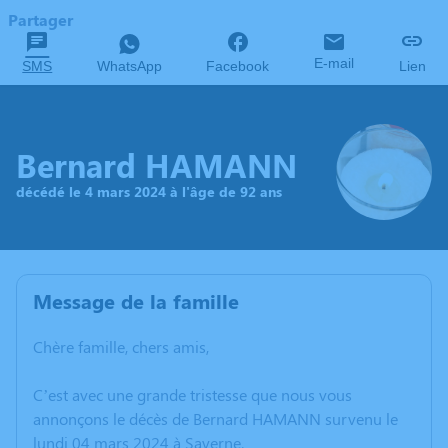
Partager
E-mail
SMS
WhatsApp
Facebook
Lien
Bernard HAMANN
décédé le 4 mars 2024 à l'âge de 92 ans
Message de la famille
Chère famille, chers amis,
C’est avec une grande tristesse que nous vous
annonçons le décès de Bernard HAMANN survenu le
lundi 04 mars 2024 à Saverne.