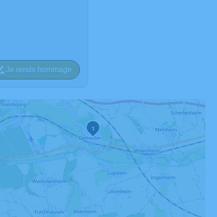
Je rends hommage
1