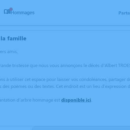
Part
Hommages
0
la famille
hers amis,
grande tristesse que nous vous annonçons le décès d’Albert TRO
ns à utiliser cet espace pour laisser vos condoléances, partager
s des poèmes ou des textes. Cet endroit est un lieu d'expressio
lantation d’arbre hommage est
disponible ici
.