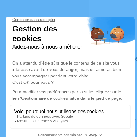
Déroulé de
Le samedi 
Église Sain