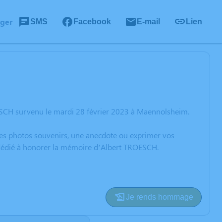
ager
SMS
Facebook
E-mail
Lien
ESCH survenu le mardi 28 février 2023 à Maennolsheim.
 des photos souvenirs, une anecdote ou exprimer vos
n dédié à honorer la mémoire d’Albert TROESCH.
Je rends hommage